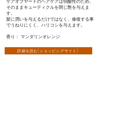
ケアオブヤードのヘアケアは弱酸性のため、
そのままキューティクルを閉じ艶を与えま
す。
髪に潤いを与えるだけではなく、修復する事
でうねりにくく、ハリコシを与えます。
香り： マンダリンオレンジ
詳細を読む(ショッピングサイト)
スカルプケア ヘアセット
スカルプケアしたい方、頭皮トラ
ブルやニオイが気になる方、頭皮
が敏感な方