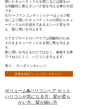
開いたキューティクルを閉じるには髪をph
を弱酸性に整えタンパク質を与える事が大切
です。
B2リーブインコンディショナーはシルク配
合により開いたキューティクルの間からキュ
ーティクルの主成分であるタンパク質を与
え、髪に潤いを与えます。
ケアオブヤードのヘアケアは弱酸性のため、
そのままキューティクルを閉じ艶を与えま
す。
髪に潤いを与えるだけではなく、修復する事
でうねりにくく、ハリコシを与えます。
香り： マンダリンオレンジ
詳細を読む(ショッピングサイト)
ボリューム&ハリコシヘア セット
ハリコシが気になる方、髪が柔ら
かい方、髪が細い方