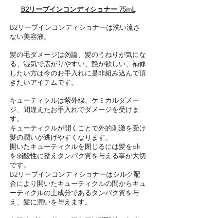
B2リーブインコンディショナー 75mL
B2リーブインコンディショナーは洗い流さ
ない美容液。
髪の毛ダメージは勿論、髪のうねりが気にな
る、湿気で広がりやすい、艶が欲しい、補修
したい方は今のお手入れに是非組み込んで頂
きたいアイテムです。
キューティクルは紫外線、ケミカルダメー
ジ、間違えたお手入れでダメージを受けま
す。
キューティクルが開くことで外的刺激を受け
髪の潤いが逃げやすくなります。
開いたキューティクルを閉じるには髪をph
を弱酸性に整えタンパク質を与える事が大切
です。
B2リーブインコンディショナーはシルク配
合により開いたキューティクルの間からキュ
ーティクルの主成分であるタンパク質を与
え、髪に潤いを与えます。