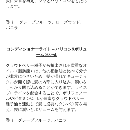
髪に栄養を与え、ツヤとハリ・コシをもたら
します。
香り： グレープフルーツ、ローズウッド、
バニラ
コンディショナーライト – ハリコシ&ボリュ
ーム 200mL
クラウドベリー種子から抽出される貴重なオ
イル（脂肪酸）は、他の植物油と比べて分子
が非常に小さいため、髪が濡れてキューティ
クルが開く際に髪の内部に入り込み、潤いを
しっかり閉じ込めることができます。ライス
プロテインを配合することで、ポリフェノー
ルやビタミンC、Eが豊富なクラウドベリー
種子油と連動して髪に必要なタンパク質を与
え、髪に潤いとボリュームを与えます。
香り：グレープフルーツ、バニラ