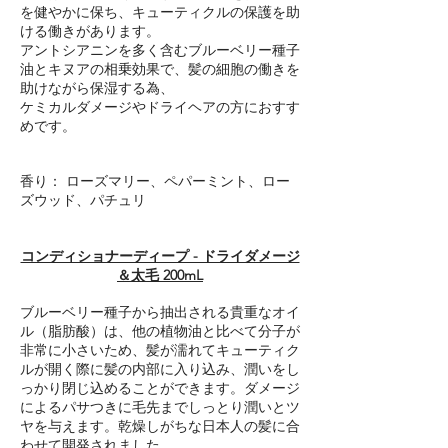
を健やかに保ち、キューティクルの保護を助
ける働きがあります。
アントシアニンを多く含むブルーベリー種子
油とキヌアの相乗効果で、髪の細胞の働きを
助けながら保湿する為、
ケミカルダメージやドライヘアの方におすす
めです。
香り： ローズマリー、ペパーミント、ロー
ズウッド、パチュリ
コンディショナーディープ - ドライダメージ
＆太毛 200mL
ブルーベリー種子から抽出される貴重なオイ
ル（脂肪酸）は、他の植物油と比べて分子が
非常に小さいため、髪が濡れてキューティク
ルが開く際に髪の内部に入り込み、潤いをし
っかり閉じ込めることができます。ダメージ
によるパサつきに毛先までしっとり潤いとツ
ヤを与えます。乾燥しがちな日本人の髪に合
わせて開発されました。