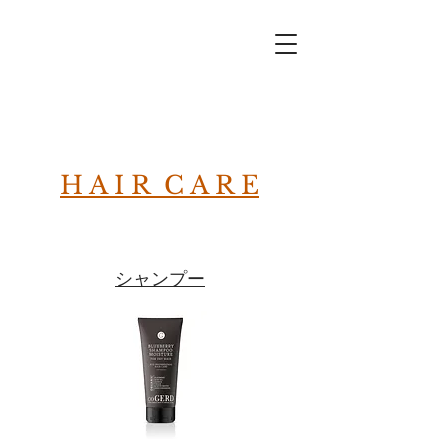
H A I R C A R E
シャンプー